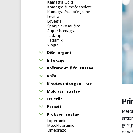
Kamagra Gold
Kamagra šumeće tablete
Kamagra žvakaće gume
Levitra
Lovegra
Španjolska mušica
Super Kamagra
Tadacip
Tadamix
Viagra
Dišni organi
Infekcije
Koštano-mišićni sustav
Koža
Krvotvorni organi i krv
Mokraćni sustav
Pri
Osjetila
Paraziti
Metok
Probavni sustav
antie
Loperamid
gornj
Metoklopramid
Omeprazol
odgađ