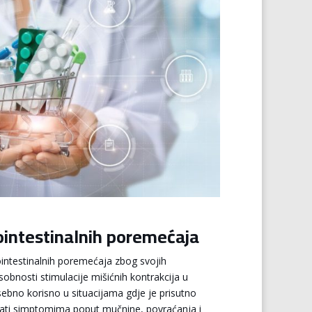
ointestinalnih poremećaja
rointestinalnih poremećaja zbog svojih
sobnosti stimulacije mišićnih kontrakcija u
ebno korisno u situacijama gdje je prisutno
rati simptomima poput mučnine, povraćanja i