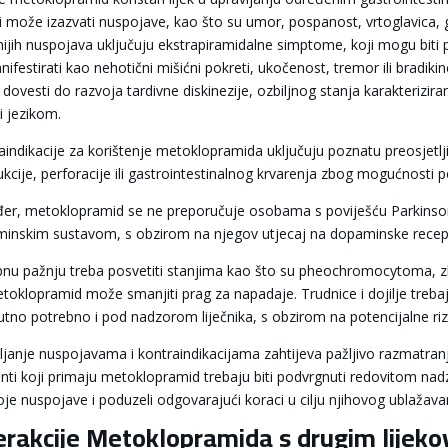
a i može izazvati nuspojave, kao što su umor, pospanost, vrtoglavica, 
jnijih nuspojava uključuju ekstrapiramidalne simptome, koji mogu biti
nifestirati kao nehotični mišićni pokreti, ukočenost, tremor ili bradik
dovesti do razvoja tardivne diskinezije, ozbiljnog stanja karakteriz
i jezikom.
aindikacije za korištenje metoklopramida uključuju poznatu preosjetljiv
ukcije, perforacije ili gastrointestinalnog krvarenja zbog mogućnosti 
er, metoklopramid se ne preporučuje osobama s poviješću Parkinsono
inskim sustavom, s obzirom na njegov utjecaj na dopaminske recep
nu pažnju treba posvetiti stanjima kao što su pheochromocytoma, zbog 
etoklopramid može smanjiti prag za napadaje. Trudnice i dojilje treba
utno potrebno i pod nadzorom liječnika, s obzirom na potencijalne rizik
ljanje nuspojavama i kontraindikacijama zahtijeva pažljivo razmatran
enti koji primaju metoklopramid trebaju biti podvrgnuti redovitom n
oje nuspojave i poduzeli odgovarajući koraci u cilju njihovog ublažavanj
erakcije Metoklopramida s drugim lijek