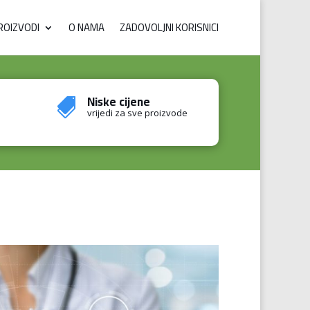
ROIZVODI
O NAMA
ZADOVOLJNI KORISNICI
Niske cijene

vrijedi za sve proizvode