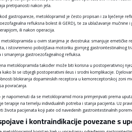
aja pretrpanosti nakon jela.
kod gastropareze, metoklopramid je često propisan i za liječenje reflu
roezofagealna refluksna bolest ili GERD), te za ublažavanje mučnine
erapijom, ili nakon operacija.
 metoklopramida u ovim stanjima je dvostruka: smanjuje emetičke rea
ta, i istovremeno poboljšava motoriku gornjeg gastrointestinalnog tra
a i smanjenja gastroezofagealnog refluksa.
ena metoklopramida također može biti korisna u postoperativnoj njezi
a kako bi se izbjegli postoperativni ileus i srodni komplikacije. Djelov
bnosti blokiranja dopaminskih receptora u kemoreceptorskoj zoni m
ksa povraćanja.
 je napomenuti da se metoklopramid mora primjenjivati prema uputama
je terapije na temelju individualnih potreba i stanja pacijenta. Uz prav
teti života pacijenata koji pate od navedenih gastrointestinalnih porem
pojave i kontraindikacije povezane s 
je metoklopramid koristan lijek u upravljanju određenim gastrointest