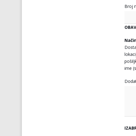
Broj 
OBAV
Nači
Dosta
lokaci
pošil
ime (s
Doda
IZAB