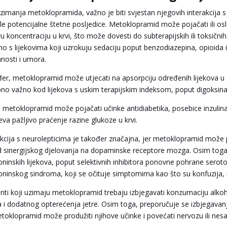
zimanja metoklopramida, važno je biti svjestan njegovih interakcija 
le potencijalne štetne posljedice. Metoklopramid može pojačati ili oslab
vu koncentraciju u krvi, što može dovesti do subterapijskih ili toksičn
no s lijekovima koji uzrokuju sedaciju poput benzodiazepina, opioida 
nosti i umora.
er, metoklopramid može utjecati na apsorpciju određenih lijekova u g
no važno kod lijekova s uskim terapijskim indeksom, poput digoksina 
, metoklopramid može pojačati učinke antidiabetika, posebice inzulina
eva pažljivo praćenje razine glukoze u krvi.
akcija s neurolepticima je također značajna, jer metoklopramid može 
ed sinergijskog djelovanja na dopaminske receptore mozga. Osim tog
oninskih lijekova, poput selektivnih inhibitora ponovne pohrane serot
oninskog sindroma, koji se očituje simptomima kao što su konfuzija, ub
enti koji uzimaju metoklopramid trebaju izbjegavati konzumaciju al
a i dodatnog opterećenja jetre. Osim toga, preporučuje se izbjegavanje
etoklopramid može produžiti njihove učinke i povećati nervozu ili nesa