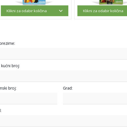
 prezime:
i kućni broj:
nski broj:
Grad:
: