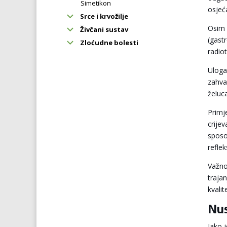
Simetikon
osjeć
Srce i krvožilje
Osim 
Živčani sustav
(gast
Zloćudne bolesti
radiot
Uloga
zahva
želuc
Primj
crijev
sposo
refle
Važno
trajan
kvali
Nus
Iako 