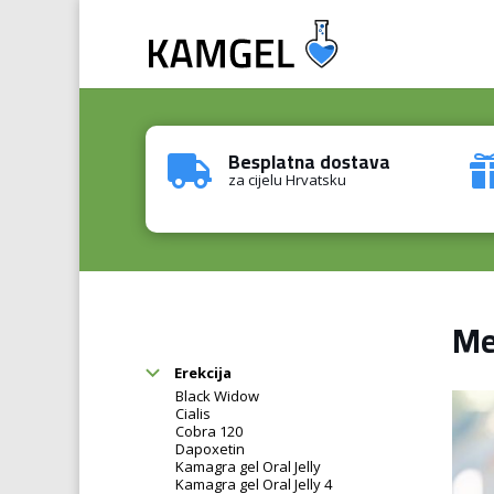
Besplatna dostava

za cijelu Hrvatsku
Me
Erekcija
Black Widow
Cialis
Cobra 120
Dapoxetin
Kamagra gel Oral Jelly
Kamagra gel Oral Jelly 4