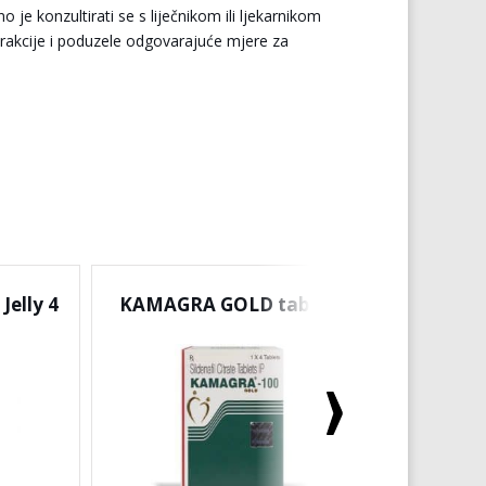
o je konzultirati se s liječnikom ili ljekarnikom
rakcije i poduzele odgovarajuće mjere za
elly 4
KAMAGRA GOLD tablete
SUPER 