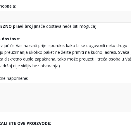
mobitela:
EZNO pravi broj
(inače dostava neće biti moguća)
n dostave
:
vljač će Vas nazvati prije isporuke, kako bi se dogovorili neku drugu
ju preuzimanja ukoliko paket ne želite primiti na kućnoj adresi. Svaka 
jka diskretno duplo zapakirana, tako može preuzeti i treća osoba u Va
adržaj nije vidljiv bez otvaranja).
tne napomene:
RALI STE OVE PROIZVODE: