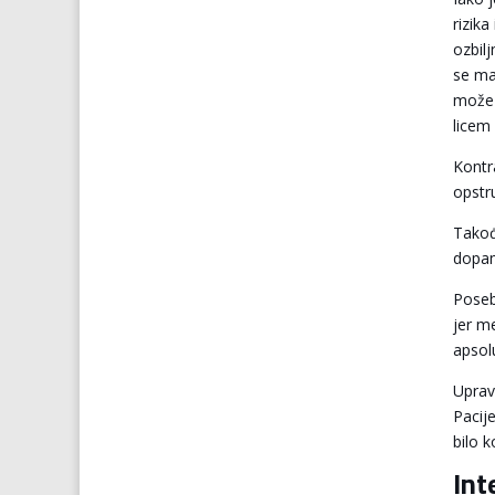
rizik
ozbil
se ma
može 
licem 
Kontr
opstr
Takođ
dopam
Poseb
jer m
apsol
Uprav
Pacij
bilo k
Int