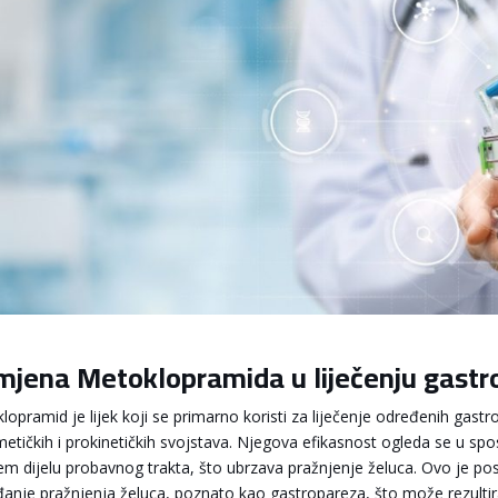
mjena Metoklopramida u liječenju gastr
lopramid je lijek koji se primarno koristi za liječenje određenih gast
metičkih i prokinetičkih svojstava. Njegova efikasnost ogleda se u spo
em dijelu probavnog trakta, što ubrzava pražnjenje želuca. Ovo je pos
anje pražnjenja želuca, poznato kao gastropareza, što može rezulti