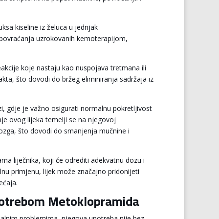
ksa kiseline iz želuca u jednjak
 i povraćanja uzrokovanih kemoterapijom,
kcije koje nastaju kao nuspojava tretmana ili
kta, što dovodi do bržeg eliminiranja sadržaja iz
, gdje je važno osigurati normalnu pokretljivost
anje ovog lijeka temelji se na njegovoj
ozga, što dovodi do smanjenja mučnine i
 liječnika, koji će odrediti adekvatnu dozu i
ilnu primjenu, lijek može značajno pridonijeti
ećaja.
upotrebom Metoklopramida
inalnim problemima, njegova upotreba nije bez