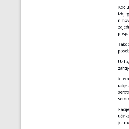
Kod u
izbjeg
njiho
zajed
pospa
Takođ
poseb
Uz to
zahtij
Inter
uslij
serot
serot
Pacij
učink
jer m