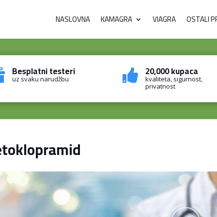
NASLOVNA
KAMAGRA
VIAGRA
OSTALI P
Besplatni testeri
20,000 kupaca


uz svaku narudžbu
kvaliteta, sigurnost,
privatnost
toklopramid