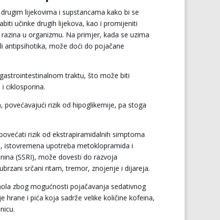
s drugim lijekovima i supstancama kako bi se
iti učinke drugih lijekova, kao i promijeniti
ih razina u organizmu. Na primjer, kada se uzima
ili antipsihotika, može doći do pojačane
astrointestinalnom traktu, što može biti
i ciklosporina.
, povećavajući rizik od hipoglikemije, pa stoga
povećati rizik od ekstrapiramidalnih simptoma
a, istovremena upotreba metoklopramida i
onina (SSRI), može dovesti do razvoja
rzani srčani ritam, tremor, znojenje i dijareja.
kohola zbog mogućnosti pojačavanja sedativnog
 hrane i pića koja sadrže velike količine kofeina,
nicu.