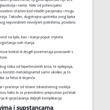
glavobolja i nemir. Neki od potencijalno
 posebno izraženi kod mlađih pacijenata i mogu
inezija. Također, dugotrajna upotreba ovog lijeka
iranog nepovratnim nevoljnim pokretima, posebno
ost na lijek, kao i stanja poput crijevne
pogoršanja ovih stanja.
ve bolesti ili drugih poremećaja povezanih s
tore.
rizika od hipertenzivnih kriza, te epilepsija,
ju koristiti metoklopramid samo ukoliko je to
e za fetus ili dojenče.
je i praćenje od strane zdravstvenog osoblja.
adzoru kako bi se pravodobno prepoznao početak
a ili sprječavanja daljnjih komplikacija.
ovima i supstancama