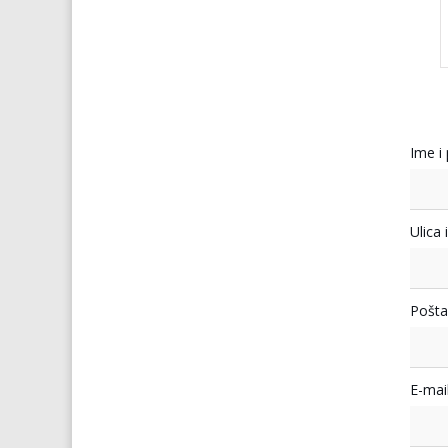
Ime i
Ulica 
Pošta
E-mail