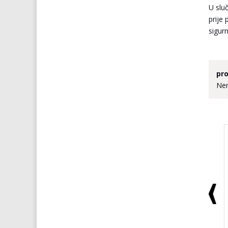
U sluč
prije
sigurn
pro
Nem