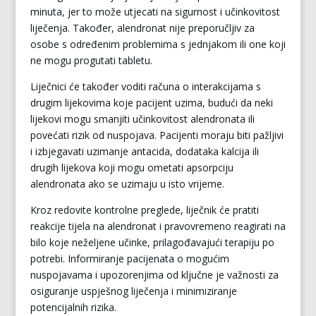
minuta, jer to može utjecati na sigurnost i učinkovitost
liječenja. Također, alendronat nije preporučljiv za
osobe s određenim problemima s jednjakom ili one koji
ne mogu progutati tabletu.
Liječnici će također voditi računa o interakcijama s
drugim lijekovima koje pacijent uzima, budući da neki
lijekovi mogu smanjiti učinkovitost alendronata ili
povećati rizik od nuspojava. Pacijenti moraju biti pažljivi
i izbjegavati uzimanje antacida, dodataka kalcija ili
drugih lijekova koji mogu ometati apsorpciju
alendronata ako se uzimaju u isto vrijeme.
Kroz redovite kontrolne preglede, liječnik će pratiti
reakcije tijela na alendronat i pravovremeno reagirati na
bilo koje neželjene učinke, prilagođavajući terapiju po
potrebi. Informiranje pacijenata o mogućim
nuspojavama i upozorenjima od ključne je važnosti za
osiguranje uspješnog liječenja i minimiziranje
potencijalnih rizika.