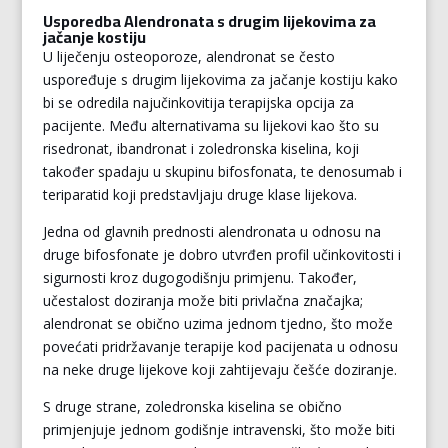
Usporedba Alendronata s drugim lijekovima za
jačanje kostiju
U liječenju osteoporoze, alendronat se često
uspoređuje s drugim lijekovima za jačanje kostiju kako
bi se odredila najučinkovitija terapijska opcija za
pacijente. Među alternativama su lijekovi kao što su
risedronat, ibandronat i zoledronska kiselina, koji
također spadaju u skupinu bifosfonata, te denosumab i
teriparatid koji predstavljaju druge klase lijekova.
Jedna od glavnih prednosti alendronata u odnosu na
druge bifosfonate je dobro utvrđen profil učinkovitosti i
sigurnosti kroz dugogodišnju primjenu. Također,
učestalost doziranja može biti privlačna značajka;
alendronat se obično uzima jednom tjedno, što može
povećati pridržavanje terapije kod pacijenata u odnosu
na neke druge lijekove koji zahtijevaju češće doziranje.
S druge strane, zoledronska kiselina se obično
primjenjuje jednom godišnje intravenski, što može biti