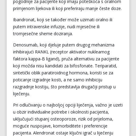
pogodnije za pacijente koji imaju poteškoća s oralnom
primjenom lijekova ili koji preferiraju manje česte doze.
Ibandronat, koji se također može uzimati oralno ili
putem intravenske infuzije, nudi mjesečne ili
tromjesečne sheme doziranja.
Denosumab, koji djeluje putem drugog mehanizma
inhibirajući RANKL (receptor aktivator nuklearnog
faktora kappa-B ligand), pruža alternativu za pacijente
koji možda nisu kandidati za bifosfonate. Teriparatid,
sintetički oblik paratiroidnog hormona, koristi se za
poticanje izgradnje kosti, a ne samo inhibiciju
razgradnje kostiju, što predstavlja drugačiji pristup u
liječenju.
Pri odlučivanju o najboljoj opciji liječenja, važno je uzeti
u obzir individualne potrebe i okolnosti pacijenta,
uključujući stupanj osteoporoze, rizik od prijeloma,
moguće nuspojave, komorbiditete i preferencije
pacijenta. Alendronat ostaje ključni igrač u liječenju