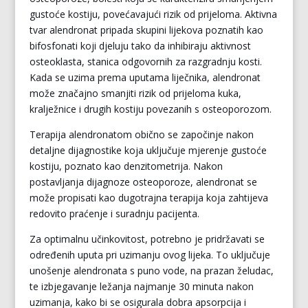
gustoće kostiju, povećavajući rizik od prijeloma. Aktivna
tvar alendronat pripada skupini lijekova poznatih kao
bifosfonati koji djeluju tako da inhibiraju aktivnost
osteoklasta, stanica odgovornih za razgradnju kosti.
Kada se uzima prema uputama liječnika, alendronat
može značajno smanjiti rizik od prijeloma kuka,
kralježnice i drugih kostiju povezanih s osteoporozom.
Terapija alendronatom obično se započinje nakon
detaljne dijagnostike koja uključuje mjerenje gustoće
kostiju, poznato kao denzitometrija. Nakon
postavljanja dijagnoze osteoporoze, alendronat se
može propisati kao dugotrajna terapija koja zahtijeva
redovito praćenje i suradnju pacijenta.
Za optimalnu učinkovitost, potrebno je pridržavati se
određenih uputa pri uzimanju ovog lijeka. To uključuje
unošenje alendronata s puno vode, na prazan želudac,
te izbjegavanje ležanja najmanje 30 minuta nakon
uzimanja, kako bi se osigurala dobra apsorpcija i