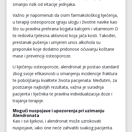
smanjio rizik od iritacije jednjaka.
Važno je napomenuti da osim farmakološkog liječenja,
u terapiji osteoporoze igraju ulogu i životne navike kao
što su pravilna prehrana bogata kalcijem i vitaminom D
te redovita tjelesna aktivnost koja jača kosti. Također,
prestanak pušenja i umjeren unos alkohola su
preporuke koje dodatno pridonose očuvanju koštane
mase i prevenciji osteoporoze.
U liječenju osteoporoze, alendronat je postao standard
zbog svoje efikasnosti u smanjenju incidencije fraktura
te poboljšanju kvalitete života pacijenata. Međutim, za
postizanje najboljih rezultata, važna je suradnja
pacijenta i liječnika te pravilna individualizacija doze i
trajanja terapije.
Mogući nuspojave i upozorenja pri uzimanju
Alendronata
Kao i svi lijekovi, i alendronat može uzrokovati
nuspojave, iako one neće zahvatiti svakog pacijenta.