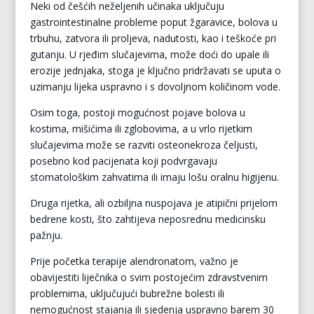
Neki od češćih neželjenih učinaka uključuju
gastrointestinalne probleme poput žgaravice, bolova u
trbuhu, zatvora ili proljeva, nadutosti, kao i teškoće pri
gutanju. U rjeđim slučajevima, može doći do upale ili
erozije jednjaka, stoga je ključno pridržavati se uputa o
uzimanju lijeka uspravno i s dovoljnom količinom vode.
Osim toga, postoji mogućnost pojave bolova u
kostima, mišićima ili zglobovima, a u vrlo rijetkim
slučajevima može se razviti osteonekroza čeljusti,
posebno kod pacijenata koji podvrgavaju
stomatološkim zahvatima ili imaju lošu oralnu higijenu.
Druga rijetka, ali ozbiljna nuspojava je atipični prijelom
bedrene kosti, što zahtijeva neposrednu medicinsku
pažnju.
Prije početka terapije alendronatom, važno je
obavijestiti liječnika o svim postojećim zdravstvenim
problemima, uključujući bubrežne bolesti ili
nemogućnost stajanja ili sjedenja uspravno barem 30