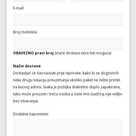
E-mail:
Broj mobitela:
OBAVEZNO pravi broj
(inače dostava neće biti moguća)
Način dostave
:
Dostavljač će Vas nazvati prije isporuke, kako bi se dogovorili
neku drugu lokaciju preuzimanja ukoliko paket ne želite primiti
na kućnoj adresi. Svaka je pošiljka diskretno duplo zapakirana,
tako može preuzeti i treća osoba u Vaše ime (sadržaj nije vidljiv
bez otvaranja).
Dodatne napomene: