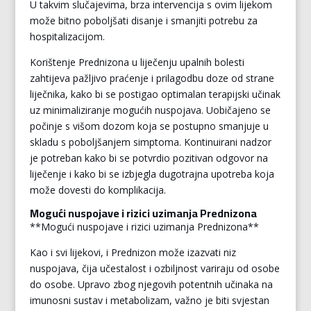
U takvim slučajevima, brza intervencija s ovim lijekom
može bitno poboljšati disanje i smanjiti potrebu za
hospitalizacijom.
Korištenje Prednizona u liječenju upalnih bolesti
zahtijeva pažljivo praćenje i prilagodbu doze od strane
liječnika, kako bi se postigao optimalan terapijski učinak
uz minimaliziranje mogućih nuspojava. Uobičajeno se
počinje s višom dozom koja se postupno smanjuje u
skladu s poboljšanjem simptoma. Kontinuirani nadzor
je potreban kako bi se potvrdio pozitivan odgovor na
liječenje i kako bi se izbjegla dugotrajna upotreba koja
može dovesti do komplikacija.
Mogući nuspojave i rizici uzimanja Prednizona
**Mogući nuspojave i rizici uzimanja Prednizona**
Kao i svi lijekovi, i Prednizon može izazvati niz
nuspojava, čija učestalost i ozbiljnost variraju od osobe
do osobe. Upravo zbog njegovih potentnih učinaka na
imunosni sustav i metabolizam, važno je biti svjestan