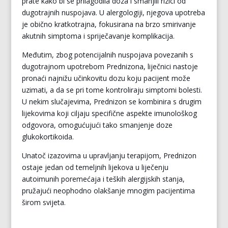
prate kako bi se prilagodila doza i smanjili rizici od
dugotrajnih nuspojava. U alergologiji, njegova upotreba
je obično kratkotrajna, fokusirana na brzo smirivanje
akutnih simptoma i spriječavanje komplikacija.
Međutim, zbog potencijalnih nuspojava povezanih s
dugotrajnom upotrebom Prednizona, liječnici nastoje
pronaći najnižu učinkovitu dozu koju pacijent može
uzimati, a da se pri tome kontroliraju simptomi bolesti.
U nekim slučajevima, Prednizon se kombinira s drugim
lijekovima koji ciljaju specifične aspekte imunološkog
odgovora, omogućujući tako smanjenje doze
glukokortikoida.
Unatoč izazovima u upravljanju terapijom, Prednizon
ostaje jedan od temeljnih lijekova u liječenju
autoimunih poremećaja i teških alergijskih stanja,
pružajući neophodno olakšanje mnogim pacijentima
širom svijeta.