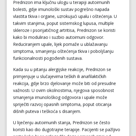
Prednizon ima ključnu ulogu u terapiji autoimunih
bolesti, gdje imunološki sustav pogrešno napada
vlastita tkiva i organe, uzrokujući upalu i oštećenja. U
takvim stanjima, poput sistemskog lupusa, multiple
skleroze i psorijatičnog artritisa, Prednizon se koristi
kako bi modulirao i suzbio autoimuni odgovor.
Reduciranjem upale, lijek pomaže u ublažavanju
simptoma, smanjenju oštećenja tkiva i poboljšanju
funkcionalnosti pogođenih sustava.
Kada su u pitanju alergijske reakcije, Prednizon se
primjenjuje u slučajevima teških ili anafilaktičkih
reakcija, gdje brzo djelovanje može biti od presudne
važnosti. U ovim okolnostima, njegova sposobnost
smanjenja imunološkog odgovora i upale može
spriječiti razvoj opasnih simptoma, poput oticanja
dišnih puteva i teškoća s disanjem.
U liječenju autoimunih stanja, Prednizon se često
koristi kao dio dugotrajne terapije. Pacijenti se pažljivo