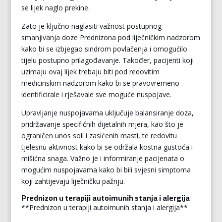
se lijek naglo prekine.
Zato je ključno naglasiti važnost postupnog
smanjivanja doze Prednizona pod liječničkim nadzorom
kako bi se izbjegao sindrom povlačenja i omogućilo
tijelu postupno prilagođavanje. Također, pacijenti koji
uzimaju ovaj lijek trebaju biti pod redovitim
medicinskim nadzorom kako bi se pravovremeno
identificirale i rješavale sve moguće nuspojave.
Upravljanje nuspojavama uključuje balansiranje doza,
pridržavanje specifičnih dijetalnih mjera, kao što je
ograničen unos soli i zasićenih masti, te redovitu
tjelesnu aktivnost kako bi se održala kostna gustoća i
mišićna snaga. Važno je i informiranje pacijenata o
mogućim nuspojavama kako bi bili svjesni simptoma
koji zahtijevaju liječničku pažnju.
Prednizon u terapiji autoimunih stanja i alergija
**Prednizon u terapiji autoimunih stanja i alergija**