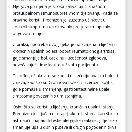
Njegova primjena je široka zahvaljujući snažnom
protuupalnom i imunosupresivnom djelovanju. Kada se
pravilno koristi, Prednizon je izuzetno učinkovit u
kontroli simptoma uzrokovanih pretjeranim upalnim
odgovorom tijela.
U praksi, upotreba ovog lijeka je uobičajena u liječenju
kroničnih upalnih bolesti poput reumatoidnog artritisa,
gdje smanjuje bol, oteklinu i ukočenost zglobova,
povećavajući time kvalitetu života pacijenata.
Također, učinkovito se koristi u liječenju upalnih bolesti
crijeva, kao što su Crohnova bolest i ulcerozni kolitis,
gdje pomaže u smanjenju gastrointestinalne upale i
simptoma povezanih s tim stanjima.
Osim što se koristi u liječenju kroničnih upalnih stanja,
Prednizon je ključan u terapiji akutnih stanja kao što su
astmatični napadi ili teške alergijske reakcije, gdje brzo
smanjuje upalu dišnih puteva ili drugih pogođenih tkiva.