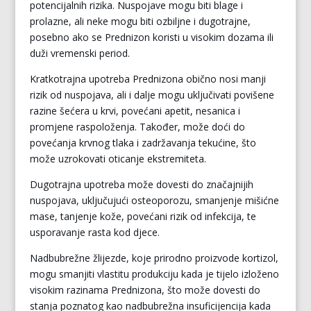
potencijalnih rizika. Nuspojave mogu biti blage i
prolazne, ali neke mogu biti ozbiljne i dugotrajne,
posebno ako se Prednizon koristi u visokim dozama ili
duži vremenski period.
Kratkotrajna upotreba Prednizona obično nosi manji
rizik od nuspojava, ali i dalje mogu uključivati povišene
razine šećera u krvi, povećani apetit, nesanica i
promjene raspoloženja. Također, može doći do
povećanja krvnog tlaka i zadržavanja tekućine, što
može uzrokovati oticanje ekstremiteta.
Dugotrajna upotreba može dovesti do značajnijih
nuspojava, uključujući osteoporozu, smanjenje mišićne
mase, tanjenje kože, povećani rizik od infekcija, te
usporavanje rasta kod djece.
Nadbubrežne žlijezde, koje prirodno proizvode kortizol,
mogu smanjiti vlastitu produkciju kada je tijelo izloženo
visokim razinama Prednizona, što može dovesti do
stanja poznatog kao nadbubrežna insuficijencija kada