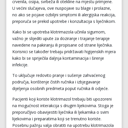
crvenila, osipa, svrbeža ili otekline na mjestu primjene.
U većini slučajeva, ove nuspojave su blage i prolazne,
no ako se pojave ozbiljni simptomi ili alergijska reakcija,
preporuča se prekid upotrebe i konzultacija s liječnikom.
Kako bi se upotreba klotrimazola učinila sigurnom,
važno je slijediti upute za doziranje i trajanje terapije
navedene na pakiranju ili propisane od strane liječnika.
Korisnici se također trebaju pridržavati higijenskih mjera
kako bi se spriječila daljnja kontaminacija i širenje
infekcije.
To uključuje redovito pranje i sušenje zahvaćenog
područja, korištenje čistih ručnika i izbjegavanje
dijeljenja osobnih predmeta poput ručnika ili odjeće.
Pacijenti koji koriste klotrimazol trebaju biti upozoreni
na mogućnost interakcija s drugim lijekovima. Stoga je
preporučljivo obavijestiti liječnika ili ljekarnika o svim
lijekovima i preparatima koji se trenutno koriste.
Posebnu pažnju valja obratiti na upotrebu klotrimazola