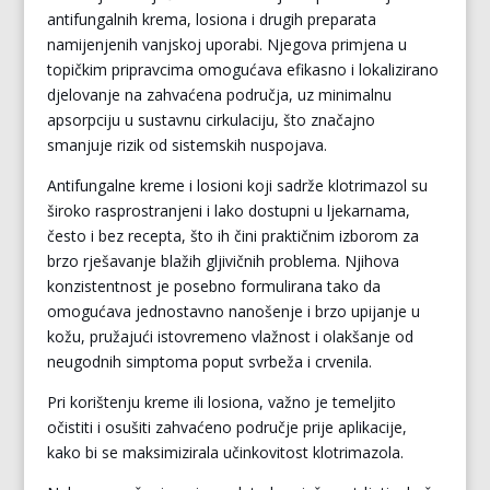
antifungalnih krema, losiona i drugih preparata
namijenjenih vanjskoj uporabi. Njegova primjena u
topičkim pripravcima omogućava efikasno i lokalizirano
djelovanje na zahvaćena područja, uz minimalnu
apsorpciju u sustavnu cirkulaciju, što značajno
smanjuje rizik od sistemskih nuspojava.
Antifungalne kreme i losioni koji sadrže klotrimazol su
široko rasprostranjeni i lako dostupni u ljekarnama,
često i bez recepta, što ih čini praktičnim izborom za
brzo rješavanje blažih gljivičnih problema. Njihova
konzistentnost je posebno formulirana tako da
omogućava jednostavno nanošenje i brzo upijanje u
kožu, pružajući istovremeno vlažnost i olakšanje od
neugodnih simptoma poput svrbeža i crvenila.
Pri korištenju kreme ili losiona, važno je temeljito
očistiti i osušiti zahvaćeno područje prije aplikacije,
kako bi se maksimizirala učinkovitost klotrimazola.