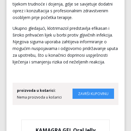
tijekom trudnoće i dojenja, gdje se savjetuje dodatni
oprez i konzultacija s profesionalnim zdravstvenim
osobljem prije početka terapije.
Ukupno gledajući, klotrimazol predstavlja efikasan i
široko prihvaćen lijek u borbi protiv gljivičnih infekcija.
Njegova sigurna uporaba zahtijeva informiranje o
mogućim nuspojavama i odgovorno pridržavanje uputa
za upotrebu, što u konačnici doprinosi uspješnosti
liječenja i smanjenju rizika od neželjenih reakcija.
proizvoda u košarici:
Nema proizvoda u košarici
KAMAGRA GEL Oral Jelly
KA