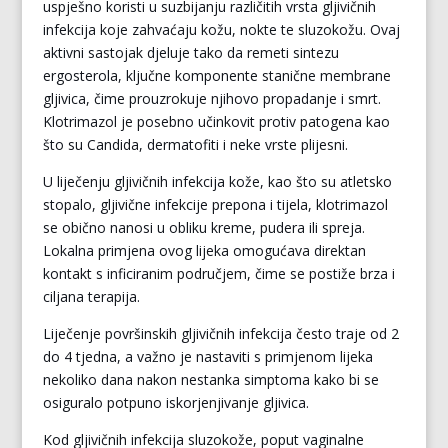
uspješno koristi u suzbijanju različitih vrsta gljivičnih
infekcija koje zahvaćaju kožu, nokte te sluzokožu. Ovaj
aktivni sastojak djeluje tako da remeti sintezu
ergosterola, ključne komponente stanične membrane
gljivica, čime prouzrokuje njihovo propadanje i smrt.
Klotrimazol je posebno učinkovit protiv patogena kao
što su Candida, dermatofiti i neke vrste plijesni.
U liječenju gljivičnih infekcija kože, kao što su atletsko
stopalo, gljivične infekcije prepona i tijela, klotrimazol
se obično nanosi u obliku kreme, pudera ili spreja.
Lokalna primjena ovog lijeka omogućava direktan
kontakt s inficiranim područjem, čime se postiže brza i
ciljana terapija.
Liječenje površinskih gljivičnih infekcija često traje od 2
do 4 tjedna, a važno je nastaviti s primjenom lijeka
nekoliko dana nakon nestanka simptoma kako bi se
osiguralo potpuno iskorjenjivanje gljivica.
Kod gljivičnih infekcija sluzokože, poput vaginalne