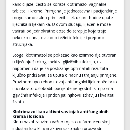
kandidijaze, često se koriste klotrimazol vaginalne
tablete ili kreme. Primjena je jednostavna i pacijentkinje
mogu samostalno primijeniti lijek uz prethodne upute
liječnika ili ljekarnika. U ovom slučaju, liječenje može
varirati od jednokratne doze do terapije koja traje
nekoliko dana, ovisno o težini infekcije i preporuci
stručnjaka.
Stoga, klotrimazol se pokazao kao iznimno djelotvoran
u liječenju širokog spektra gljivičnih infekcija, uz
napomenu da je za postizanje optimalnih rezultata
ključno pridržavati se uputa o načinu i trajanju primjene.
Pravilnom upotrebom, ovaj antifungalni lijek može brzo
i učinkovito osloboditi pacijente neugodnih simptoma
gljivičnih infekcija i pridonijeti njihovu zdravlju i kvaliteti
života.
Klotrimazol kao aktivni sastojak antifungalnih
krema i losiona
Klotrimazol zauzima važno mjesto u farmaceutskoj
industriji kao ključni aktivni sastojak u proizvodnji