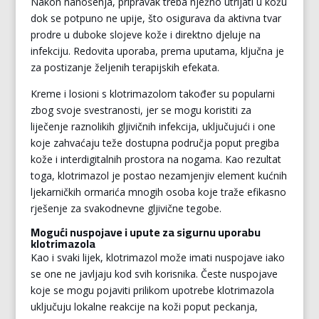
Nakon nanošenja, pripravak treba nježno utrljati u kožu
dok se potpuno ne upije, što osigurava da aktivna tvar
prodre u duboke slojeve kože i direktno djeluje na
infekciju. Redovita uporaba, prema uputama, ključna je
za postizanje željenih terapijskih efekata.
Kreme i losioni s klotrimazolom također su popularni
zbog svoje svestranosti, jer se mogu koristiti za
liječenje raznolikih gljivičnih infekcija, uključujući i one
koje zahvaćaju teže dostupna područja poput pregiba
kože i interdigitalnih prostora na nogama. Kao rezultat
toga, klotrimazol je postao nezamjenjiv element kućnih
ljekarničkih ormarića mnogih osoba koje traže efikasno
rješenje za svakodnevne gljivične tegobe.
Mogući nuspojave i upute za sigurnu uporabu
klotrimazola
Kao i svaki lijek, klotrimazol može imati nuspojave iako
se one ne javljaju kod svih korisnika. Česte nuspojave
koje se mogu pojaviti prilikom upotrebe klotrimazola
uključuju lokalne reakcije na koži poput peckanja,