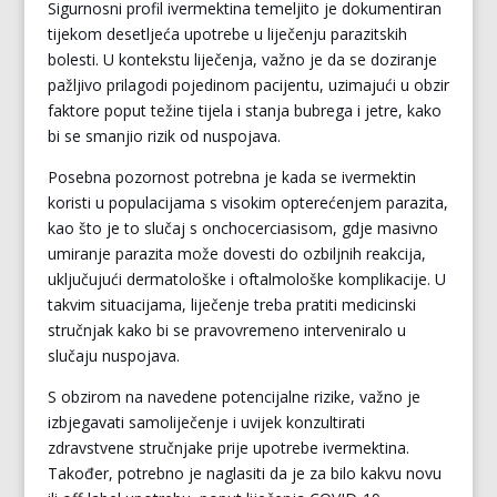
Sigurnosni profil ivermektina temeljito je dokumentiran
tijekom desetljeća upotrebe u liječenju parazitskih
bolesti. U kontekstu liječenja, važno je da se doziranje
pažljivo prilagodi pojedinom pacijentu, uzimajući u obzir
faktore poput težine tijela i stanja bubrega i jetre, kako
bi se smanjio rizik od nuspojava.
Posebna pozornost potrebna je kada se ivermektin
koristi u populacijama s visokim opterećenjem parazita,
kao što je to slučaj s onchocerciasisom, gdje masivno
umiranje parazita može dovesti do ozbiljnih reakcija,
uključujući dermatološke i oftalmološke komplikacije. U
takvim situacijama, liječenje treba pratiti medicinski
stručnjak kako bi se pravovremeno interveniralo u
slučaju nuspojava.
S obzirom na navedene potencijalne rizike, važno je
izbjegavati samoliječenje i uvijek konzultirati
zdravstvene stručnjake prije upotrebe ivermektina.
Također, potrebno je naglasiti da je za bilo kakvu novu