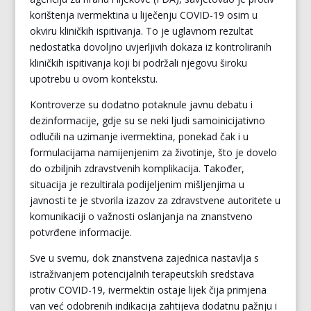
korištenja ivermektina u liječenju COVID-19 osim u
okviru kliničkih ispitivanja. To je uglavnom rezultat
nedostatka dovoljno uvjerljivih dokaza iz kontroliranih
kliničkih ispitivanja koji bi podržali njegovu široku
upotrebu u ovom kontekstu.
Kontroverze su dodatno potaknule javnu debatu i
dezinformacije, gdje su se neki ljudi samoinicijativno
odlučili na uzimanje ivermektina, ponekad čak i u
formulacijama namijenjenim za životinje, što je dovelo
do ozbiljnih zdravstvenih komplikacija. Također,
situacija je rezultirala podijeljenim mišljenjima u
javnosti te je stvorila izazov za zdravstvene autoritete u
komunikaciji o važnosti oslanjanja na znanstveno
potvrđene informacije.
Sve u svemu, dok znanstvena zajednica nastavlja s
istraživanjem potencijalnih terapeutskih sredstava
protiv COVID-19, ivermektin ostaje lijek čija primjena
van već odobrenih indikacija zahtijeva dodatnu pažnju i