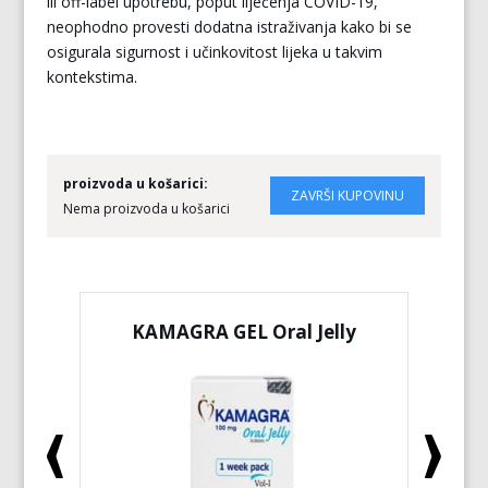
ili off-label upotrebu, poput liječenja COVID-19,
neophodno provesti dodatna istraživanja kako bi se
osigurala sigurnost i učinkovitost lijeka u takvim
kontekstima.
proizvoda u košarici:
Nema proizvoda u košarici
KAMAGRA GEL Oral Jelly
KA