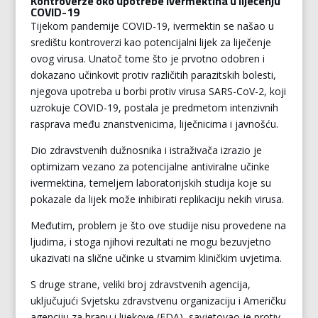
Kontroverze oko upotrebe Ivermektina u liječenju
COVID-19
Tijekom pandemije COVID-19, ivermektin se našao u
središtu kontroverzi kao potencijalni lijek za liječenje
ovog virusa. Unatoč tome što je prvotno odobren i
dokazano učinkovit protiv različitih parazitskih bolesti,
njegova upotreba u borbi protiv virusa SARS-CoV-2, koji
uzrokuje COVID-19, postala je predmetom intenzivnih
rasprava među znanstvenicima, liječnicima i javnošću.
Dio zdravstvenih dužnosnika i istraživača izrazio je
optimizam vezano za potencijalne antiviralne učinke
ivermektina, temeljem laboratorijskih studija koje su
pokazale da lijek može inhibirati replikaciju nekih virusa.
Međutim, problem je što ove studije nisu provedene na
ljudima, i stoga njihovi rezultati ne mogu bezuvjetno
ukazivati na slične učinke u stvarnim kliničkim uvjetima.
S druge strane, veliki broj zdravstvenih agencija,
uključujući Svjetsku zdravstvenu organizaciju i Američku
agenciju za hranu i lijekove (FDA), savjetovao je protiv