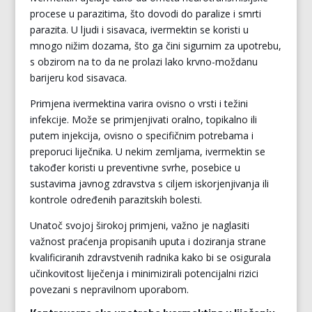
procese u parazitima, što dovodi do paralize i smrti
parazita. U ljudi i sisavaca, ivermektin se koristi u
mnogo nižim dozama, što ga čini sigurnim za upotrebu,
s obzirom na to da ne prolazi lako krvno-moždanu
barijeru kod sisavaca.
Primjena ivermektina varira ovisno o vrsti i težini
infekcije. Može se primjenjivati oralno, topikalno ili
putem injekcija, ovisno o specifičnim potrebama i
preporuci liječnika. U nekim zemljama, ivermektin se
također koristi u preventivne svrhe, posebice u
sustavima javnog zdravstva s ciljem iskorjenjivanja ili
kontrole određenih parazitskih bolesti.
Unatoč svojoj širokoj primjeni, važno je naglasiti
važnost praćenja propisanih uputa i doziranja strane
kvalificiranih zdravstvenih radnika kako bi se osigurala
učinkovitost liječenja i minimizirali potencijalni rizici
povezani s nepravilnom uporabom.