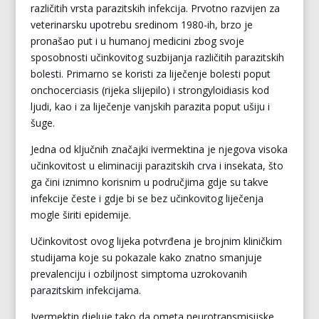
različitih vrsta parazitskih infekcija. Prvotno razvijen za
veterinarsku upotrebu sredinom 1980-ih, brzo je
pronašao put i u humanoj medicini zbog svoje
sposobnosti učinkovitog suzbijanja različitih parazitskih
bolesti. Primarno se koristi za liječenje bolesti poput
onchocerciasis (rijeka slijepilo) i strongyloidiasis kod
ljudi, kao i za liječenje vanjskih parazita poput ušiju i
šuge.
Jedna od ključnih značajki ivermektina je njegova visoka
učinkovitost u eliminaciji parazitskih crva i insekata, što
ga čini iznimno korisnim u područjima gdje su takve
infekcije česte i gdje bi se bez učinkovitog liječenja
mogle širiti epidemije.
Učinkovitost ovog lijeka potvrđena je brojnim kliničkim
studijama koje su pokazale kako znatno smanjuje
prevalenciju i ozbiljnost simptoma uzrokovanih
parazitskim infekcijama.
Ivermektin djeluje tako da ometa neurotransmisijske