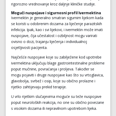
rigorozno vrednovanje kroz daljnje kliničke studije.
Mogući nuspojave i sigurnosni profil Ivermektina
Ivermektin je generalno smatran sigurnim lijekom kada
se koristi u odobrenim dozama za liječenje parazitskih
infekcija. Ipak, kao i svi lijekovi, i ivermektin može imati
nuspojave, čija učestalost i ozbiljnost mogu varirati
ovisno o dozi, trajanju liječenja i individualnoj
osjetljivosti pacijenta.
Najčešće nuspojave koje su zabilježene kod upotrebe
ivermektina uključuju blage gastrointestinalne probleme
poput mučnine, povraćanja i proljeva. Također se
mogu pojaviti i druge nuspojave kao što su vrtoglavica,
glavobolja, svrbež i osip, koje su obično prolazne i
rijetko zahtijevaju prekid terapije.
U vrlo rijetkim slučajevima moguće su teže nuspojave
poput neuroloških reakcija, no one su obično povezane
s visokim dozama ili nepravilnom upotrebom lijeka.