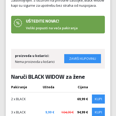
zadovoljnijim. S obzirom na prirodne sastojke, Black Widow
kapi su sigurne za upotrebu bez straha od nuspojava.
UŠTEDITE NOVAC!
Veliki popusti na veća pakiranja
proizvoda u košarici:
Nema proizvoda u košarici
Naruči BLACK WIDOW za žene
Pakiranje
Ušteda
Cijena
KUPI
2 x BLACK
69,99 €
KUPI
3 x BLACK
9,99 €
104,99 €
94,99 €