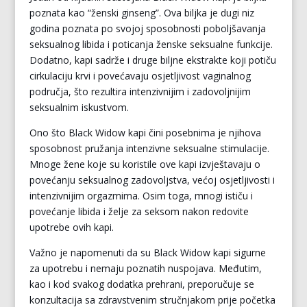
poznata kao “ženski ginseng”. Ova biljka je dugi niz
godina poznata po svojoj sposobnosti poboljšavanja
seksualnog libida i poticanja ženske seksualne funkcije.
Dodatno, kapi sadrže i druge biljne ekstrakte koji potiču
cirkulaciju krvi i povećavaju osjetljivost vaginalnog
područja, što rezultira intenzivnijim i zadovoljnijim
seksualnim iskustvom.
Ono što Black Widow kapi čini posebnima je njihova
sposobnost pružanja intenzivne seksualne stimulacije.
Mnoge žene koje su koristile ove kapi izvještavaju o
povećanju seksualnog zadovoljstva, većoj osjetljivosti i
intenzivnijim orgazmima. Osim toga, mnogi ističu i
povećanje libida i želje za seksom nakon redovite
upotrebe ovih kapi.
Važno je napomenuti da su Black Widow kapi sigurne
za upotrebu i nemaju poznatih nuspojava. Međutim,
kao i kod svakog dodatka prehrani, preporučuje se
konzultacija sa zdravstvenim stručnjakom prije početka