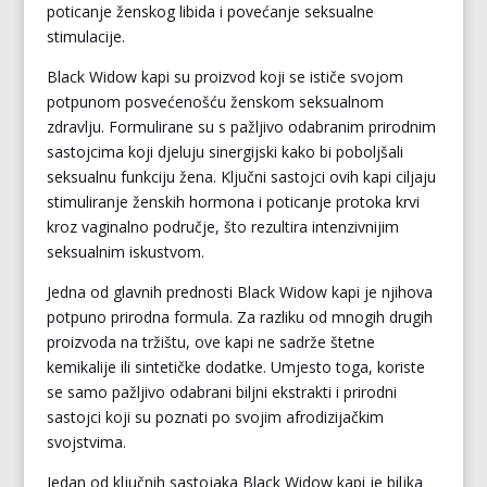
poticanje ženskog libida i povećanje seksualne
stimulacije.
Black Widow kapi su proizvod koji se ističe svojom
potpunom posvećenošću ženskom seksualnom
zdravlju. Formulirane su s pažljivo odabranim prirodnim
sastojcima koji djeluju sinergijski kako bi poboljšali
seksualnu funkciju žena. Ključni sastojci ovih kapi ciljaju
stimuliranje ženskih hormona i poticanje protoka krvi
kroz vaginalno područje, što rezultira intenzivnijim
seksualnim iskustvom.
Jedna od glavnih prednosti Black Widow kapi je njihova
potpuno prirodna formula. Za razliku od mnogih drugih
proizvoda na tržištu, ove kapi ne sadrže štetne
kemikalije ili sintetičke dodatke. Umjesto toga, koriste
se samo pažljivo odabrani biljni ekstrakti i prirodni
sastojci koji su poznati po svojim afrodizijačkim
svojstvima.
Jedan od ključnih sastojaka Black Widow kapi je biljka