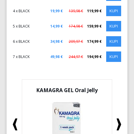
KUPI
4 x BLACK
19,99 €
139,98 €
119,99 €
KUPI
5 x BLACK
14,99 €
174,98 €
159,99 €
KUPI
6 x BLACK
34,98 €
209,97 €
174,99 €
KUPI
7 x BLACK
49,98 €
244,97 €
194,99 €
KAMAGRA GEL Oral Jelly
KA