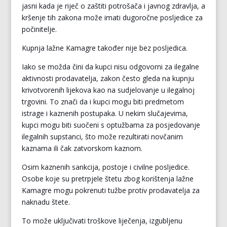
jasni kada je riječ o zaštiti potrošača i javnog zdravlja, a
kršenje tih zakona može imati dugoročne posljedice za
počinitelje.
Kupnja lažne Kamagre također nije bez posljedica.
Iako se možda čini da kupci nisu odgovorni za ilegalne
aktivnosti prodavatelja, zakon često gleda na kupnju
krivotvorenih lijekova kao na sudjelovanje u ilegalnoj
trgovini. To znači da i kupci mogu biti predmetom
istrage i kaznenih postupaka. U nekim slučajevima,
kupci mogu biti suočeni s optužbama za posjedovanje
ilegalnih supstanci, što može rezultirati novčanim
kaznama ili čak zatvorskom kaznom.
Osim kaznenih sankcija, postoje i civilne posljedice.
Osobe koje su pretrpjele štetu zbog korištenja lažne
Kamagre mogu pokrenuti tužbe protiv prodavatelja za
naknadu štete.
To može uključivati troškove liječenja, izgubljenu