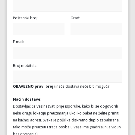
Poštanski broj:
Grad:
E-mail:
Broj mobitela:
OBAVEZNO pravi broj
(inače dostava neće biti moguća)
Način dostave
:
Dostavljač će Vas nazvati prije isporuke, kako bi se dogovorili
neku drugu lokaciju preuzimanja ukoliko paket ne želite primiti
na kućnoj adresi. Svaka je pošiljka diskretno duplo zapakirana,
tako može preuzeti i treća osoba u Vaše ime (sadržaj nije vidljiv
bez otvaranja).