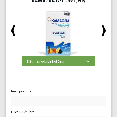
KAMAGRA GEL Oral Jelly
KA
Ime i prezime:
Ulica i kućni broj: