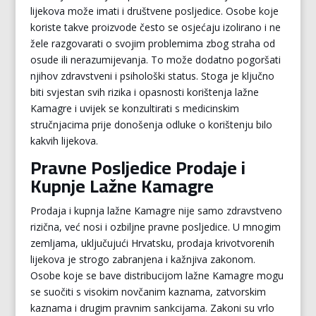
lijekova može imati i društvene posljedice. Osobe koje
koriste takve proizvode često se osjećaju izolirano i ne
žele razgovarati o svojim problemima zbog straha od
osude ili nerazumijevanja. To može dodatno pogoršati
njihov zdravstveni i psihološki status. Stoga je ključno
biti svjestan svih rizika i opasnosti korištenja lažne
Kamagre i uvijek se konzultirati s medicinskim
stručnjacima prije donošenja odluke o korištenju bilo
kakvih lijekova.
Pravne Posljedice Prodaje i
Kupnje Lažne Kamagre
Prodaja i kupnja lažne Kamagre nije samo zdravstveno
rizična, već nosi i ozbiljne pravne posljedice. U mnogim
zemljama, uključujući Hrvatsku, prodaja krivotvorenih
lijekova je strogo zabranjena i kažnjiva zakonom.
Osobe koje se bave distribucijom lažne Kamagre mogu
se suočiti s visokim novčanim kaznama, zatvorskim
kaznama i drugim pravnim sankcijama. Zakoni su vrlo