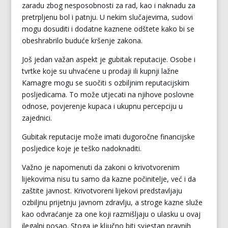
zaradu zbog nesposobnosti za rad, kao i naknadu za
pretrpljenu bol i patnju. U nekim slučajevima, sudovi
mogu dosuditi i dodatne kaznene odštete kako bi se
obeshrabrilo buduće kršenje zakona.
Još jedan važan aspekt je gubitak reputacije. Osobe i
tvrtke koje su uhvaćene u prodaji ili kupnji lažne
Kamagre mogu se suočiti s ozbiljnim reputacijskim
posljedicama. To može utjecati na njihove poslovne
odnose, povjerenje kupaca i ukupnu percepciju u
zajednici.
Gubitak reputacije može imati dugoročne financijske
posljedice koje je teško nadoknaditi.
Važno je napomenuti da zakoni o krivotvorenim
lijekovima nisu tu samo da kazne počinitelje, već i da
zaštite javnost. Krivotvoreni lijekovi predstavljaju
ozbiljnu prijetnju javnom zdravlju, a stroge kazne služe
kao odvraćanje za one koji razmišljaju o ulasku u ovaj
ilegalni posao. Stoga je ključno biti svjestan pravnih