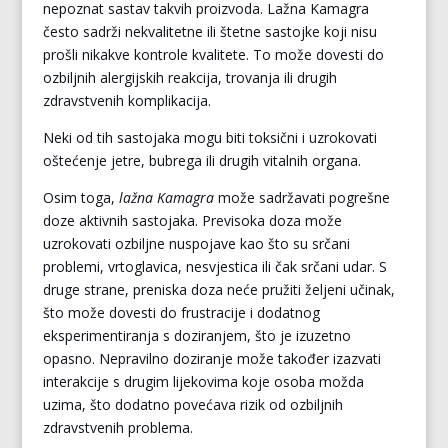
nepoznat sastav takvih proizvoda. Lažna Kamagra
često sadrži nekvalitetne ili štetne sastojke koji nisu
prošli nikakve kontrole kvalitete. To može dovesti do
ozbiljnih alergijskih reakcija, trovanja ili drugih
zdravstvenih komplikacija.
Neki od tih sastojaka mogu biti toksični i uzrokovati
oštećenje jetre, bubrega ili drugih vitalnih organa.
Osim toga,
lažna Kamagra
može sadržavati pogrešne
doze aktivnih sastojaka. Previsoka doza može
uzrokovati ozbiljne nuspojave kao što su srčani
problemi, vrtoglavica, nesvjestica ili čak srčani udar. S
druge strane, preniska doza neće pružiti željeni učinak,
što može dovesti do frustracije i dodatnog
eksperimentiranja s doziranjem, što je izuzetno
opasno. Nepravilno doziranje može također izazvati
interakcije s drugim lijekovima koje osoba možda
uzima, što dodatno povećava rizik od ozbiljnih
zdravstvenih problema.