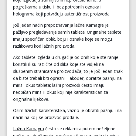
pogreškama u tisku ili bez potrebnih oznaka i
holograma koji potvrđuju autentičnost proizvoda.
Još jedan način prepoznavanja lažne Kamagre je
pažljivo pregledavanje samih tableta. Originalne tablete
imaju specifičan oblik, boju i oznake koje se mogu
razlikovati kod lažnih proizvoda.
Ako tablete izgledaju drugačije od onih koje ste ranije
koristili ili su različite od slika koje ste vidjeli na
službenim stranicama proizvođača, to je još jedan znak
da biste trebali biti oprezni. Također, obratite pažnju na
miris i okus tableta; lažni proizvodi često imaju
neobičan miris ili okus koji nije karakterističan za
originalne lijekove.
Osim fizičkih karakteristika, važno je obratiti pažnju i na
način na koji se proizvod prodaje.
Lažna Kamagra
često se reklamira putem neželjene
pošte, na društvenim mrežama ili putem web stranica