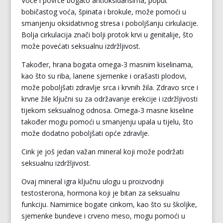
Voće i povrće bogato antioksidansima, poput
bobičastog voća, špinata i brokule, može pomoći u
smanjenju oksidativnog stresa i poboljšanju cirkulacije.
Bolja cirkulacija znači bolji protok krvi u genitalije, što
može povećati seksualnu izdržljivost.
Također, hrana bogata omega-3 masnim kiselinama,
kao što su riba, lanene sjemenke i orašasti plodovi,
može poboljšati zdravlje srca i krvnih žila. Zdravo srce i
krvne žile ključni su za održavanje erekcije i izdržljivosti
tijekom seksualnog odnosa. Omega-3 masne kiseline
također mogu pomoći u smanjenju upala u tijelu, što
može dodatno poboljšati opće zdravlje.
Cink je još jedan važan mineral koji može podržati
seksualnu izdržljivost.
Ovaj mineral igra ključnu ulogu u proizvodnji
testosterona, hormona koji je bitan za seksualnu
funkciju. Namirnice bogate cinkom, kao što su školjke,
sjemenke bundeve i crveno meso, mogu pomoći u