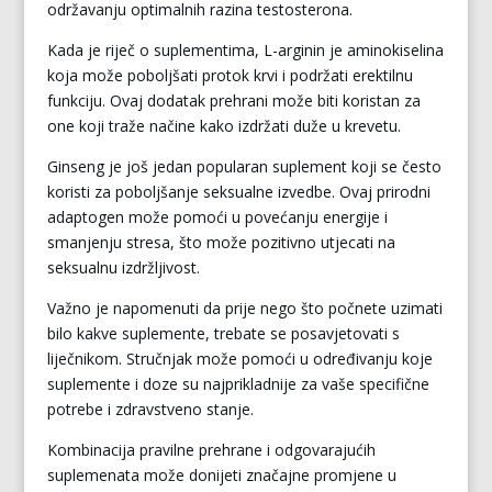
održavanju optimalnih razina testosterona.
Kada je riječ o suplementima, L-arginin je aminokiselina
koja može poboljšati protok krvi i podržati erektilnu
funkciju. Ovaj dodatak prehrani može biti koristan za
one koji traže načine kako izdržati duže u krevetu.
Ginseng je još jedan popularan suplement koji se često
koristi za poboljšanje seksualne izvedbe. Ovaj prirodni
adaptogen može pomoći u povećanju energije i
smanjenju stresa, što može pozitivno utjecati na
seksualnu izdržljivost.
Važno je napomenuti da prije nego što počnete uzimati
bilo kakve suplemente, trebate se posavjetovati s
liječnikom. Stručnjak može pomoći u određivanju koje
suplemente i doze su najprikladnije za vaše specifične
potrebe i zdravstveno stanje.
Kombinacija pravilne prehrane i odgovarajućih
suplemenata može donijeti značajne promjene u