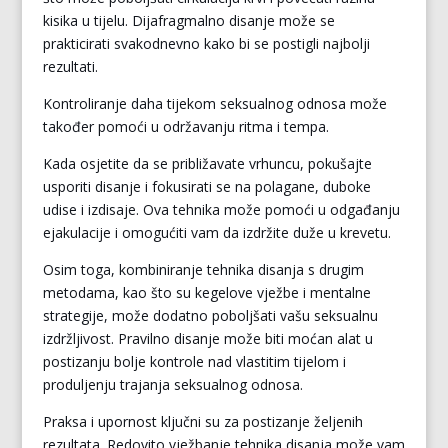
kisika u tijelu. Dijafragmalno disanje može se
prakticirati svakodnevno kako bi se postigli najbolji
rezultati.
Kontroliranje daha tijekom seksualnog odnosa može
također pomoći u održavanju ritma i tempa.
Kada osjetite da se približavate vrhuncu, pokušajte
usporiti disanje i fokusirati se na polagane, duboke
udise i izdisaje. Ova tehnika može pomoći u odgađanju
ejakulacije i omogućiti vam da izdržite duže u krevetu.
Osim toga, kombiniranje tehnika disanja s drugim
metodama, kao što su kegelove vježbe i mentalne
strategije, može dodatno poboljšati vašu seksualnu
izdržljivost. Pravilno disanje može biti moćan alat u
postizanju bolje kontrole nad vlastitim tijelom i
produljenju trajanja seksualnog odnosa.
Praksa i upornost ključni su za postizanje željenih
rezultata. Redovito vježbanje tehnika disanja može vam