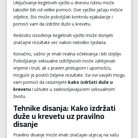
Uključivanje kegelovih vježbi u dnevnu rutinu može
također biti od velike pomoći. Ove vježbe jačaju mišiće
zdjelice, što može poboljšati kontrolu ejakulacije i
pomoći vam da izdržite duže u krevetu.
Redovito izvođenje kegelovih vježbi može donijeti
značajne rezultate već nakon nekoliko tjedana.
Konačno, važno je imati realna očekivanja i biti strpljiv.
Poboljšanje seksualne izdržljivosti može zahtijevati
vrijeme i trud, ali s pravim pristupom i upornošću,
moguće je postići željene rezultate. Svi ovi savjeti mogu
vam pomoći da razumijete
kako izdržati duže u
krevetu
i uživate u zadovoljavajućem seksualnom
životu.
Tehnike disanja: Kako izdržati
duže u krevetu uz pravilno
disanje
Pravilno disanje može imati značajan utjecaj na vašu