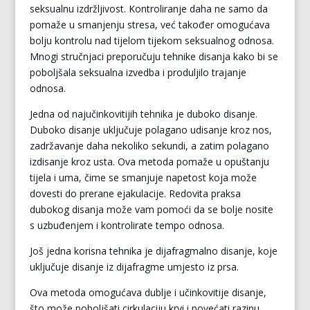
seksualnu izdržljivost. Kontroliranje daha ne samo da
pomaže u smanjenju stresa, već također omogućava
bolju kontrolu nad tijelom tijekom seksualnog odnosa.
Mnogi stručnjaci preporučuju tehnike disanja kako bi se
poboljšala seksualna izvedba i produljilo trajanje
odnosa.
Jedna od najučinkovitijih tehnika je duboko disanje.
Duboko disanje uključuje polagano udisanje kroz nos,
zadržavanje daha nekoliko sekundi, a zatim polagano
izdisanje kroz usta. Ova metoda pomaže u opuštanju
tijela i uma, čime se smanjuje napetost koja može
dovesti do prerane ejakulacije. Redovita praksa
dubokog disanja može vam pomoći da se bolje nosite
s uzbuđenjem i kontrolirate tempo odnosa.
Još jedna korisna tehnika je dijafragmalno disanje, koje
uključuje disanje iz dijafragme umjesto iz prsa.
Ova metoda omogućava dublje i učinkovitije disanje,
što može poboljšati cirkulaciju krvi i povećati razinu