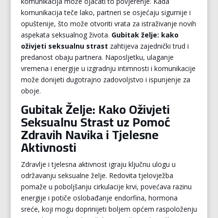
komunikacija može ojačati to povjerenje. Kada
komunikacija teče lako, partneri se osjećaju sigurnije i
opuštenije, što može otvoriti vrata za istraživanje novih
aspekata seksualnog života.
Gubitak želje: kako
oživjeti seksualnu strast
zahtijeva zajednički trud i
predanost obaju partnera. Naposljetku, ulaganje
vremena i energije u izgradnju intimnosti i komunikacije
može donijeti dugotrajno zadovoljstvo i ispunjenje za
oboje.
Gubitak Želje: Kako Oživjeti
Seksualnu Strast uz Pomoć
Zdravih Navika i Tjelesne
Aktivnosti
Zdravlje i tjelesna aktivnost igraju ključnu ulogu u
održavanju seksualne želje. Redovita tjelovježba
pomaže u poboljšanju cirkulacije krvi, povećava razinu
energije i potiče oslobađanje endorfina, hormona
sreće, koji mogu doprinijeti boljem općem raspoloženju