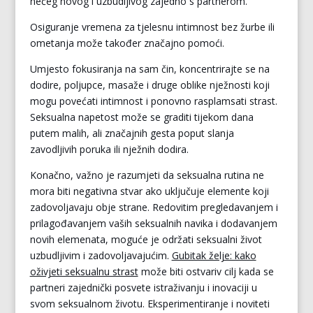
nečeg novog i uzbudljivog zajedno s partnerom.
Osiguranje vremena za tjelesnu intimnost bez žurbe ili
ometanja može također značajno pomoći.
Umjesto fokusiranja na sam čin, koncentrirajte se na
dodire, poljupce, masaže i druge oblike nježnosti koji
mogu povećati intimnost i ponovno rasplamsati strast.
Seksualna napetost može se graditi tijekom dana
putem malih, ali značajnih gesta poput slanja
zavodljivih poruka ili nježnih dodira.
Konačno, važno je razumjeti da seksualna rutina ne
mora biti negativna stvar ako uključuje elemente koji
zadovoljavaju obje strane. Redovitim pregledavanjem i
prilagođavanjem vaših seksualnih navika i dodavanjem
novih elemenata, moguće je održati seksualni život
uzbudljivim i zadovoljavajućim.
Gubitak želje: kako
oživjeti seksualnu strast
može biti ostvariv cilj kada se
partneri zajednički posvete istraživanju i inovaciji u
svom seksualnom životu. Eksperimentiranje i noviteti