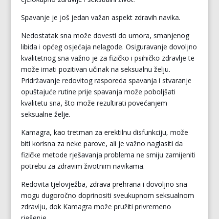
Spavanje je još jedan važan aspekt zdravih navika.
Nedostatak sna može dovesti do umora, smanjenog
libida i općeg osjećaja nelagode. Osiguravanje dovoljno
kvalitetnog sna važno je za fizičko i psihičko zdravlje te
može imati pozitivan učinak na seksualnu želju.
Pridržavanje redovitog rasporeda spavanja i stvaranje
opuštajuće rutine prije spavanja može poboljšati
kvalitetu sna, što može rezultirati povećanjem
seksualne želje.
Kamagra, kao tretman za erektilnu disfunkciju, može
biti korisna za neke parove, ali je važno naglasiti da
fizičke metode rješavanja problema ne smiju zamijeniti
potrebu za zdravim životnim navikama.
Redovita tjelovježba, zdrava prehrana i dovoljno sna
mogu dugoročno doprinositi sveukupnom seksualnom
zdravlju, dok Kamagra može pružiti privremeno
rješenje.