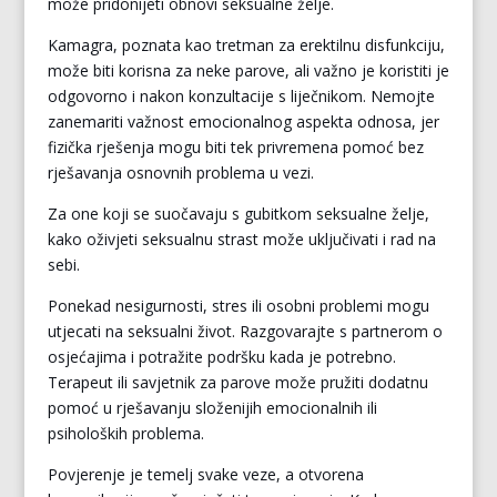
može pridonijeti obnovi seksualne želje.
Kamagra, poznata kao tretman za erektilnu disfunkciju,
može biti korisna za neke parove, ali važno je koristiti je
odgovorno i nakon konzultacije s liječnikom. Nemojte
zanemariti važnost emocionalnog aspekta odnosa, jer
fizička rješenja mogu biti tek privremena pomoć bez
rješavanja osnovnih problema u vezi.
Za one koji se suočavaju s gubitkom seksualne želje,
kako oživjeti seksualnu strast može uključivati i rad na
sebi.
Ponekad nesigurnosti, stres ili osobni problemi mogu
utjecati na seksualni život. Razgovarajte s partnerom o
osjećajima i potražite podršku kada je potrebno.
Terapeut ili savjetnik za parove može pružiti dodatnu
pomoć u rješavanju složenijih emocionalnih ili
psiholoških problema.
Povjerenje je temelj svake veze, a otvorena