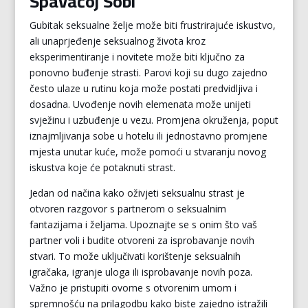
Spavaćoj Sobi
Gubitak seksualne želje može biti frustrirajuće iskustvo,
ali unaprjeđenje seksualnog života kroz
eksperimentiranje i novitete može biti ključno za
ponovno buđenje strasti. Parovi koji su dugo zajedno
često ulaze u rutinu koja može postati predvidljiva i
dosadna. Uvođenje novih elemenata može unijeti
svježinu i uzbuđenje u vezu. Promjena okruženja, poput
iznajmljivanja sobe u hotelu ili jednostavno promjene
mjesta unutar kuće, može pomoći u stvaranju novog
iskustva koje će potaknuti strast.
Jedan od načina kako oživjeti seksualnu strast je
otvoren razgovor s partnerom o seksualnim
fantazijama i željama. Upoznajte se s onim što vaš
partner voli i budite otvoreni za isprobavanje novih
stvari. To može uključivati korištenje seksualnih
igračaka, igranje uloga ili isprobavanje novih poza.
Važno je pristupiti ovome s otvorenim umom i
spremnošću na prilagodbu kako biste zajedno istražili