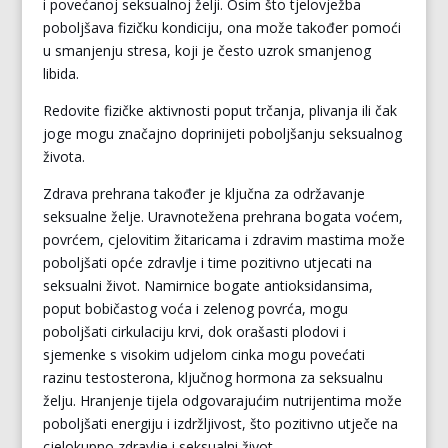
i povećanoj seksualnoj želji. Osim što tjelovježba
poboljšava fizičku kondiciju, ona može također pomoći
u smanjenju stresa, koji je često uzrok smanjenog
libida.
Redovite fizičke aktivnosti poput trčanja, plivanja ili čak
joge mogu značajno doprinijeti poboljšanju seksualnog
života.
Zdrava prehrana također je ključna za održavanje
seksualne želje. Uravnotežena prehrana bogata voćem,
povrćem, cjelovitim žitaricama i zdravim mastima može
poboljšati opće zdravlje i time pozitivno utjecati na
seksualni život. Namirnice bogate antioksidansima,
poput bobičastog voća i zelenog povrća, mogu
poboljšati cirkulaciju krvi, dok orašasti plodovi i
sjemenke s visokim udjelom cinka mogu povećati
razinu testosterona, ključnog hormona za seksualnu
želju. Hranjenje tijela odgovarajućim nutrijentima može
poboljšati energiju i izdržljivost, što pozitivno utječe na
cjelokupno zdravlje i seksualni život.