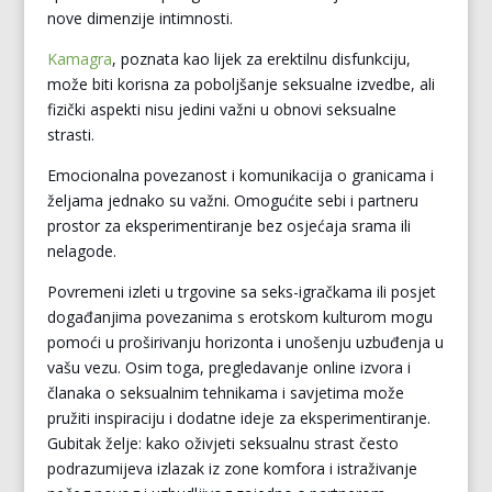
nove dimenzije intimnosti.
Kamagra
, poznata kao lijek za erektilnu disfunkciju,
može biti korisna za poboljšanje seksualne izvedbe, ali
fizički aspekti nisu jedini važni u obnovi seksualne
strasti.
Emocionalna povezanost i komunikacija o granicama i
željama jednako su važni. Omogućite sebi i partneru
prostor za eksperimentiranje bez osjećaja srama ili
nelagode.
Povremeni izleti u trgovine sa seks-igračkama ili posjet
događanjima povezanima s erotskom kulturom mogu
pomoći u proširivanju horizonta i unošenju uzbuđenja u
vašu vezu. Osim toga, pregledavanje online izvora i
članaka o seksualnim tehnikama i savjetima može
pružiti inspiraciju i dodatne ideje za eksperimentiranje.
Gubitak želje: kako oživjeti seksualnu strast često
podrazumijeva izlazak iz zone komfora i istraživanje