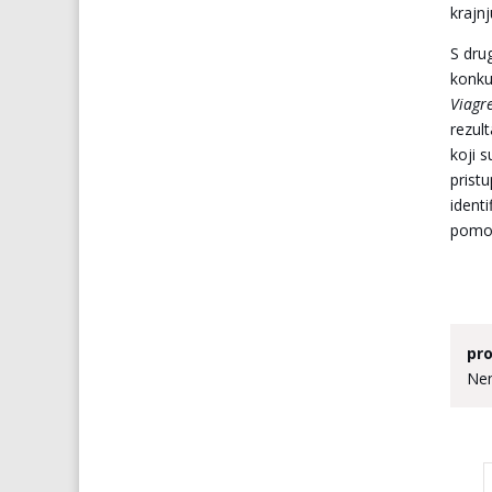
krajnj
S dru
konku
Viagr
rezul
koji s
prist
ident
pomoć
pro
Nem