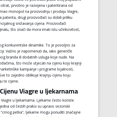
il citrat, prvotno je razvijena i patentirana od
 imao monopol na proizvodnju i prodaju Viagre,
patenta, drugi proizvođači su dobili priliku
encijalnog snižavanja cijena. Proizvođači
nalu, što znači da mora imati istu učinkovitost,
bog konkurentske dinamike. To je povoljno za
ciji. Važno je napomenuti da, iako generički
bog branda ili dodatnih usluga koje nude. Na
đačima, što može utjecati na cijenu koju krajnji
 marketinške kampanje i programe lojalnosti,
Sve to zajedno oblikuje krajnju cijenu koju
u te cijene.
Cijenu Viagre u ljekarnama
 Viagre u ljekarnama. Ljekarne često koriste
a jedna od čestih praksi su upravo sezonski
i “crnog petka”, ljekarne mogu ponuditi značajne