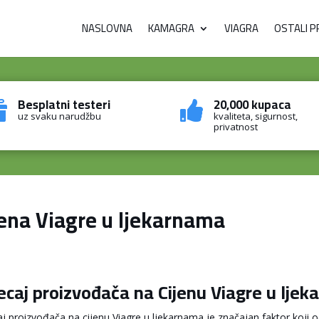
NASLOVNA
KAMAGRA
VIAGRA
OSTALI P
Besplatni testeri
20,000 kupaca


uz svaku narudžbu
kvaliteta, sigurnost,
privatnost
jena Viagre u ljekarnama
ecaj proizvođača na Cijenu Viagre u lje
aj proizvođača na cijenu Viagre u ljekarnama je značajan faktor koji od