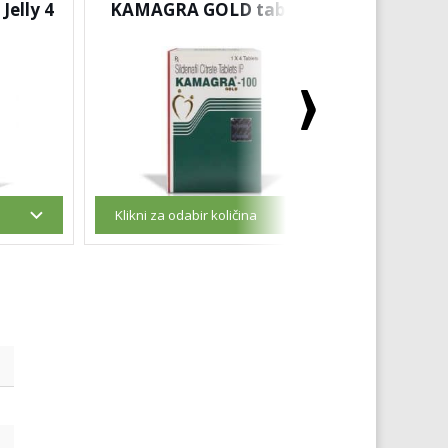
elly 4
KAMAGRA GOLD tablete
SUPER 