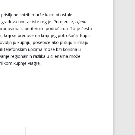
risiljene sniziti marže kako bi ostale
 gradova unutar iste regije. Primjerice,
cijena
radovima ili perifernim područjima. To je često
a, koji se prenose na krajnjeg potrošača. Kupci
povoljniju kupnju, posebice ako putuju ili imaju
li telefonskim upitima može biti korisna u
evanje regionalnih razlika u cijenama može
ilikom kupnje Viagre.