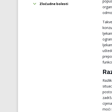
popu
Zloćudne bolesti
organi
odmo
Takve
konzu
ljeka
ograni
ljeka
ušted
prepo
funkc
Raz
Razli
situac
posto
zadrža
cijen
moći 