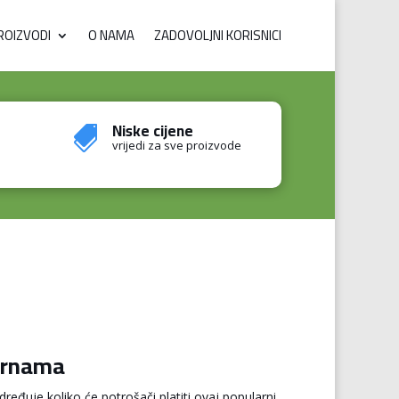
ROIZVODI
O NAMA
ZADOVOLJNI KORISNICI
Niske cijene

vrijedi za sve proizvode
karnama
ređuje koliko će potrošači platiti ovaj popularni