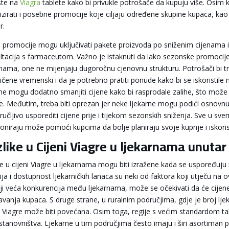
ste na
Viagra
tablete kako bi privukle potrošače da kupuju više. Osim 
zirati i posebne promocije koje ciljaju određene skupine kupaca, kao što
r.
 promocije mogu uključivati pakete proizvoda po sniženim cijenama i
ltacija s farmaceutom. Važno je istaknuti da iako sezonske promocij
rnama, one ne mijenjaju dugoročnu cjenovnu strukturu. Potrošači bi tre
čene vremenski i da je potrebno pratiti ponude kako bi se iskoristile n
rne mogu dodatno smanjiti cijene kako bi rasprodale zalihe, što može b
e. Međutim, treba biti oprezan jer neke ljekarne mogu podići osnovnu 
ručljivo usporediti cijene prije i tijekom sezonskih sniženja. Sve u 
ioniraju može pomoći kupcima da bolje planiraju svoje kupnje i iskoris
like u Cijeni Viagre u ljekarnama unutar r
ke u cijeni Viagre u ljekarnama mogu biti izražene kada se uspoređuju 
ija i dostupnost ljekarničkih lanaca su neki od faktora koji utječu na 
ji veća konkurencija među ljekarnama, može se očekivati da će cijene 
vanja kupaca. S druge strane, u ruralnim područjima, gdje je broj ljekar
a Viagre može biti povećana. Osim toga, regije s većim standardom t
stanovništva. Ljekarne u tim područjima često imaju i širi asortiman 