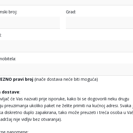
nski broj:
Grad:
:
mobitela:
EZNO pravi broj
(inače dostava neće biti moguća)
n dostave
:
vljač će Vas nazvati prije isporuke, kako bi se dogovorili neku drugu
ju preuzimanja ukoliko paket ne želite primiti na kućnoj adresi. Svaka 
jka diskretno duplo zapakirana, tako može preuzeti i treća osoba u Va
adržaj nije vidljiv bez otvaranja).
tne napomene: