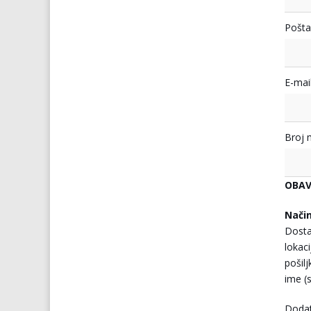
Pošta
E-mail
Broj 
OBAV
Nači
Dosta
lokaci
pošil
ime (s
Doda