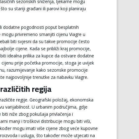
klasičnih sezonskih sniženja, ljekarne mogu
 su stariji građani ili parovi koji planiraju
li dodatne pogodnosti poput besplatnih
e mogu privremeno smanjiti cijenu Viagre u
bali biti svjesni da su takve promocije često
ajbolje cijene. Kada se približi kraj promocije,
iti idealna prilika za kupce da ostvare dodatne
cijenu prije početka promocije, stoga je uvijek
svemu, razumijevanje kako sezonske promocije
te najpovoljnije trenutke za nabavku Viagre.
azličitih regija
različite regije. Geografski položaj, ekonomska
ovu varijabilnost. U urbanim područjima, gdje
biti niže zbog pokušaja privlačenja i
ni manji i troškovi distribucije mogu biti viši,
akođer mogu imati više cijene zbog veće kupovne
proizvoda i usluga, što također može utjecati na