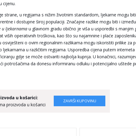
u cijenu.
ge strane, u regijama s nižim životnim standardom, ljekarne mogu biti p
rentne i dostupne široj populaciji. Značajne razlike mogu biti i između
e u ljekarnama
u glavnom gradu obično je viša u usporedbi s manjim g
tat viših operativnih troškova, kao što su najamnine i plaće zaposlenik
u osviješteni o ovim regionalnim razlikama mogu iskoristiti prilike za 
up ljekarnama u različitim regijama. Usporedba cijena putem interneta i
ificiranju gdje se može ostvariti najbolja kupnja. U konačnici, razumij
i potrošačima da donesu informiranu odluku i potencijalno uštede pr
izvoda u košarici:
a proizvoda u košarici