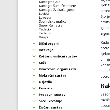
Kamagra Gold
lijek 
Kamagra šumeće tablete
Kamagra žvakaće gume
stran
Levitra
što j
Lovegra
Španjolska mušica
proizv
Super Kamagra
gener
Tadacip
Tadamix
sigurn
Viagra
Kada 
Dišni organi
potro
Infekcije
lijek
Koštano-mišićni sustav
primj
Koža
koris
Krvotvorni organi i krv
nudeć
Mokraćni sustav
potro
Osjetila
Kak
Paraziti
Sezon
Probavni sustav
razli
Srce i krvožilje
popus
Živčani sustav