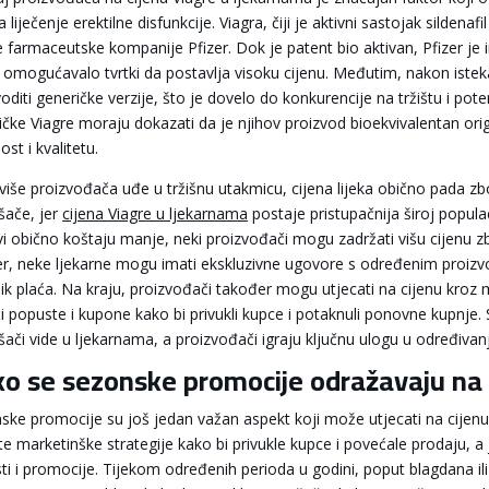
za liječenje erektilne disfunkcije. Viagra, čiji je aktivni sastojak sildenaf
e farmaceutske kompanije Pfizer. Dok je patent bio aktivan, Pfizer je
e omogućavalo tvrtki da postavlja visoku cijenu. Međutim, nakon isteka 
oditi generičke verzije, što je dovelo do konkurencije na tržištu i pot
ičke Viagre moraju dokazati da je njihov proizvod bioekvivalentan origi
ost i kvalitetu.
više proizvođača uđe u tržišnu utakmicu, cijena lijeka obično pada z
šače, jer
cijena Viagre u ljekarnama
postaje pristupačnija široj popula
ovi obično koštaju manje, neki proizvođači mogu zadržati višu cijenu z
er, neke ljekarne mogu imati ekskluzivne ugovore s određenim proizvo
nik plaća. Na kraju, proizvođači također mogu utjecati na cijenu kroz
i popuste i kupone kako bi privukli kupce i potaknuli ponovne kupnje. 
šači vide u ljekarnama, a proizvođači igraju ključnu ulogu u određivanj
o se sezonske promocije odražavaju na 
ske promocije su još jedan važan aspekt koji može utjecati na cijenu
čite marketinške strategije kako bi privukle kupce i povećale prodaju, 
ti i promocije. Tijekom određenih perioda u godini, poput blagdana il