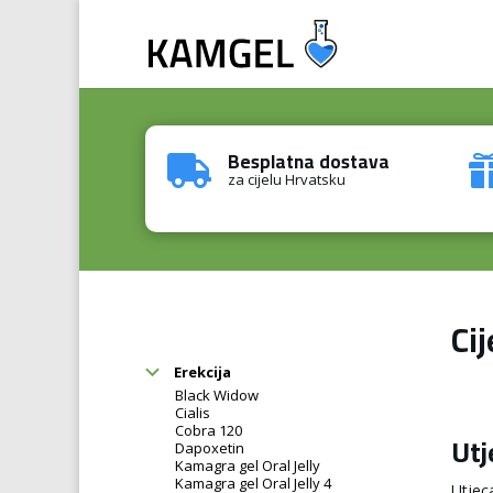
Besplatna dostava

za cijelu Hrvatsku
Ci
Erekcija
Black Widow
Cialis
Cobra 120
Utj
Dapoxetin
Kamagra gel Oral Jelly
Kamagra gel Oral Jelly 4
Utjec